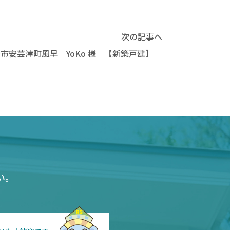
次の記事へ
市安芸津町風早 YoKo 様 【新築戸建】
い。