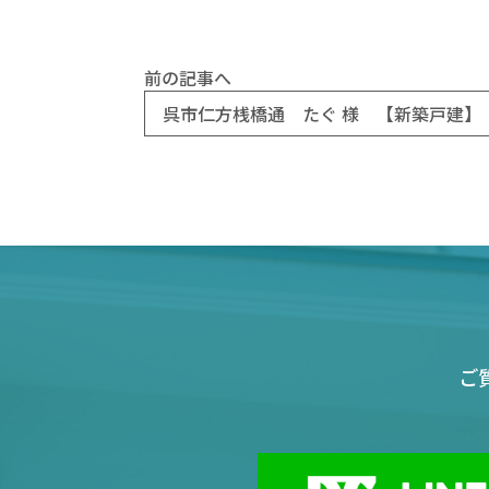
前の記事へ
呉市仁方桟橋通 たぐ 様 【新築戸建】
ご