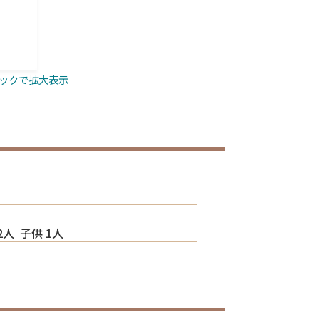
ックで拡大表示
2人 子供 1人