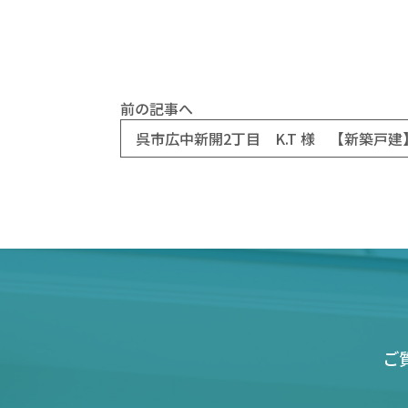
前の記事へ
呉市広中新開2丁目 K.T 様 【新築戸建
ご