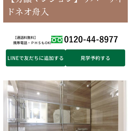
ドネオ舟入
【通話料無料】
携帯電話・ＰＨＳもOK!
LINEで友だちに追加する
見学予約する