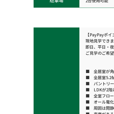
駐車場
2台使用可能
【PayPay
現地見学できま
即日、平日・夜
ご見学のご希望
■ 全居室が角
■ 全居室5.
■ パントリー
■ LDKが2
■ 全室フロー
■ オール電化
■ 周囲は閑静
■ 車庫がある