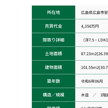
所在地
広島県広島市安
売買代金
4,350万円
間取り詳細
（洋7.5・LDK1
土地面積
87.23ｍ2(26.3
建物面積
101.55ｍ2(30.
築年数
令和6年06月
構造／規模
木造 ／ 3階