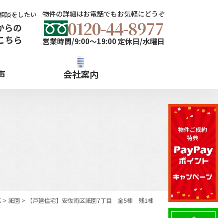
物件の詳細はお電話でもお気軽にどうぞ
相談をしたい
0120-44-8977
からの
こちら
営業時間/9:00～19:00 定休日/水曜日
声
会社案内
区
>
祇園
>
【戸建住宅】安佐南区祇園7丁目 全5棟 残1棟