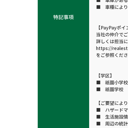
■ 車種により
特記事項
【PayPay
当社の仲介でご
詳しくは担当に
https://reales
をご参照くださ
【学区】
■ 祇園小学校
■ 祇園学校
【ご要望により
■ ハザードマ
■ 生活施設情
■ 周辺の統計