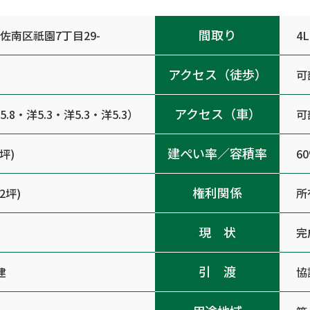
間取り
佐南区祇園7丁目29-
4
アクセス（徒歩）
可
アクセス（車）
5.8・洋5.3・洋5.3・洋5.3）
可
建ぺい率／容積率
9坪)
6
権利関係
72坪)
所
現 状
完
引 渡
建
協