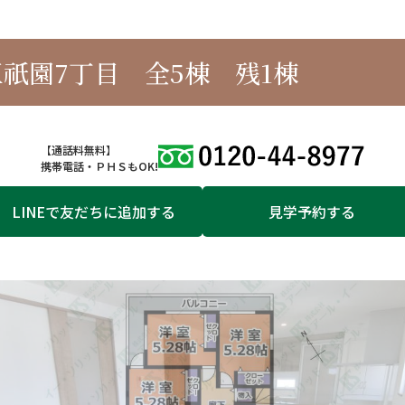
祇園7丁目 全5棟 残1棟
【通話料無料】
携帯電話・ＰＨＳもOK!
LINEで友だちに追加する
見学予約する