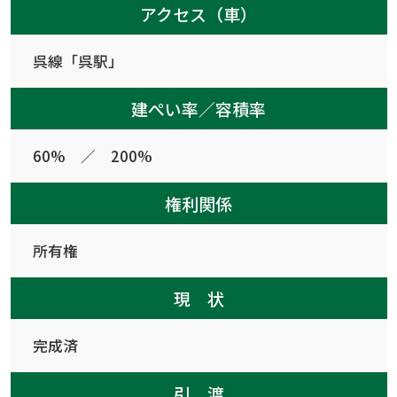
アクセス（車）
呉線「呉駅」
建ぺい率／容積率
60% ／ 200%
権利関係
所有権
現 状
完成済
引 渡