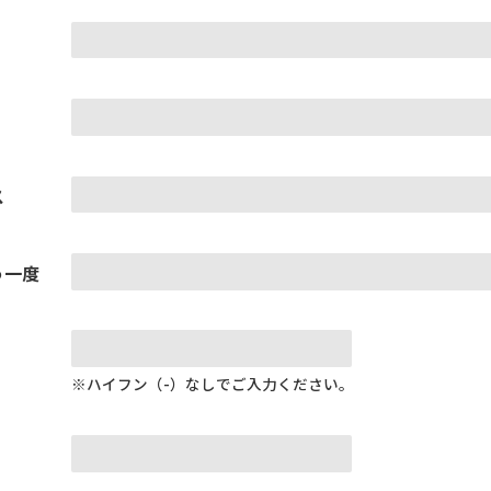
ス
う一度
※ハイフン（-）なしでご入力ください。