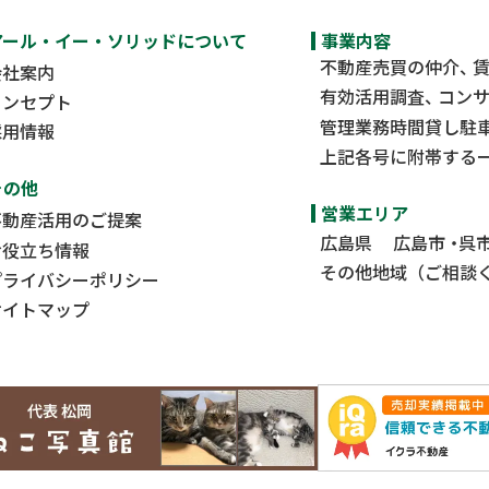
アール・イー・ソリッドについて
事業内容
不動産売買の仲介
会社案内
有効活用調査
コン
コンセプト
管理業務時間貸し駐
採用情報
上記各号に附帯する
その他
営業エリア
不動産活用のご提案
広島県
広島市
呉
お役立ち情報
その他地域（ご相談
プライバシーポリシー
サイトマップ