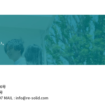
い。
6号
号
97
MAIL :
info@re-solid.com