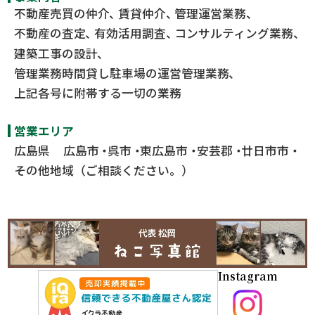
不動産売買の仲介
賃貸仲介
管理運営業務
不動産の査定
有効活用調査
コンサルティング業務
建築工事の設計
管理業務時間貸し駐車場の運営管理業務
上記各号に附帯する一切の業務
営業エリア
広島県
広島市
呉市
東広島市
安芸郡
廿日市市
その他地域（ご相談ください。）
Instagram