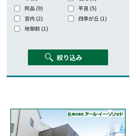
阿品
(
9
)
平良
(
5
)
宮内
(
2
)
四季が丘
(
1
)
地御前
(
1
)