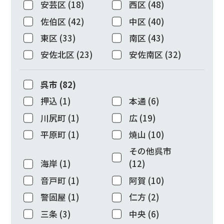
安芸区
(
18
)
西区
(
48
)
佐伯区
(
42
)
中区
(
40
)
東区
(
33
)
南区
(
43
)
安佐北区
(
23
)
安佐南区
(
32
)
呉市
(
82
)
押込
(
1
)
本通
(
6
)
川尻町
(
1
)
広
(
19
)
平原町
(
1
)
焼山
(
10
)
その他呉市
海岸
(
1
)
(
12
)
音戸町
(
1
)
阿賀
(
10
)
警固屋
(
1
)
仁方
(
2
)
三条
(
3
)
中央
(
6
)